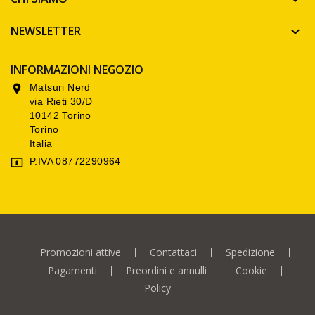
NEWSLETTER

INFORMAZIONI NEGOZIO
Matsuri Nerd

via Rieti 30/D
10142 Torino
Torino
Italia
P.IVA 08772290964

Promozioni attive
Contattaci
Spedizione
Pagamenti
Preordini e annulli
Cookie
Policy