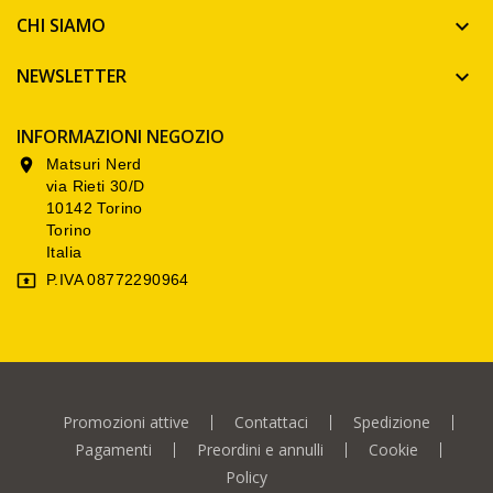
CHI SIAMO

NEWSLETTER

INFORMAZIONI NEGOZIO
Matsuri Nerd

via Rieti 30/D
10142 Torino
Torino
Italia
P.IVA 08772290964

Promozioni attive
Contattaci
Spedizione
Pagamenti
Preordini e annulli
Cookie
Policy