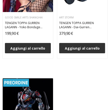
GOOD SMILE ARTS SHANGHAI
ART STORM
TENGEN TOPPA GURREN
TENGEN TOPPA GURREN
LAGANN - Yoko Bondage
LAGANN - Dai-Gurren
Costume Ver. 1/7 PVC Figure 17
POSE+METAL series Art Storm
199,90 €
379,90 €
cm
PVC Figure 33 cm
Aggiungi al carrello
Aggiungi al carrello