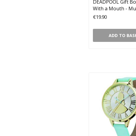
DEADPOOL Gift Bo
With a Mouth - Mu
Keychain, Coaster
€19.90
ADD TO BAS