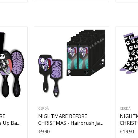
CERDÀ
CERDÀ
RE
NIGHTMARE BEFORE
NIGHT
e Up Bag
CHRISTMAS - Hairbrush Jack
CHRIST
& Sally
Icons 40
€9.90
€19.90