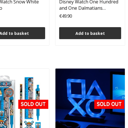
 Watch Snow White
Disney Watch One Hundred
o
and One Dalmatians
Orologio
€49.90
Add to basket
Add to basket