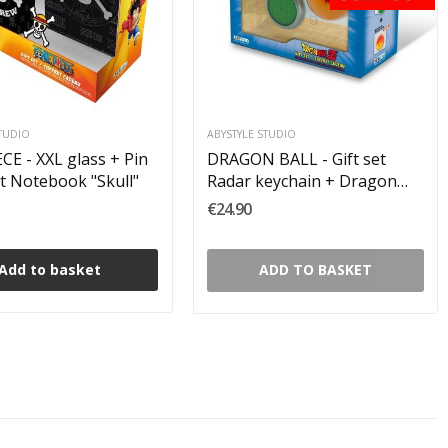
STUDIO
ABYSTYLE STUDIO
CE - XXL glass + Pin
DRAGON BALL - Gift set
t Notebook "Skull"
Radar keychain + Dragon
Ball 56 mm
€24.90
Add to basket
ADD TO BASKET