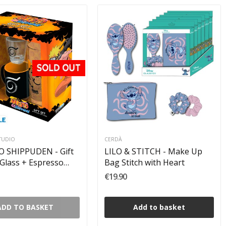
STUDIO
CERDÀ
 SHIPPUDEN - Gift
LILO & STITCH - Make Up
 Glass + Espresso
Bag Stitch with Heart
€19.90
ADD TO BASKET
Add to basket