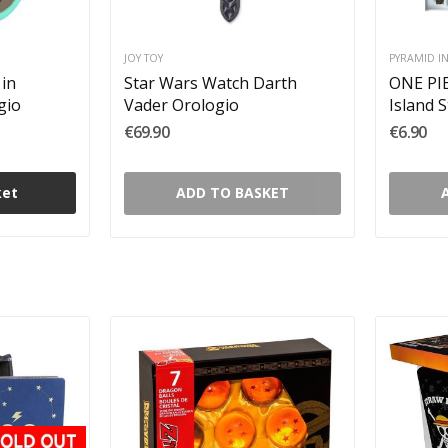
JOY TOY
PYRAMID I
 in
Star Wars Watch Darth
ONE PIE
gio
Vader Orologio
Island 
€69.90
€6.90
ket
ADD TO BASKET