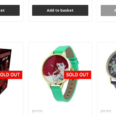
ket
Add to basket
JOY TOY
JOY TOY