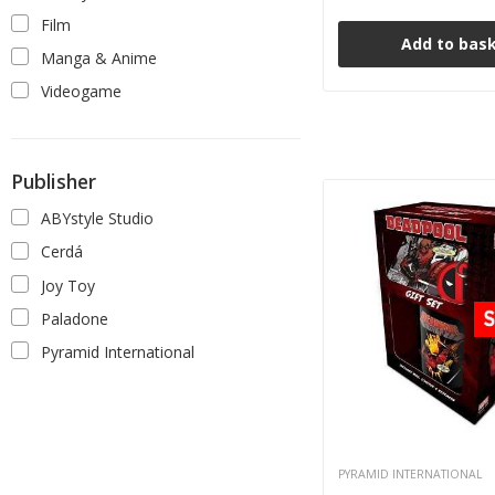
Film
Add to bas
Manga & Anime
Videogame
Publisher
ABYstyle Studio
Cerdá
Joy Toy
Paladone
Pyramid International
PYRAMID INTERNATIONAL