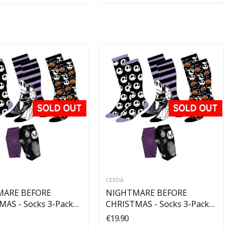
CERDÀ
MARE BEFORE
NIGHTMARE BEFORE
MAS - Socks 3-Pack
CHRISTMAS - Socks 3-Pack
 - 46
Icons 35 - 41
€19.90