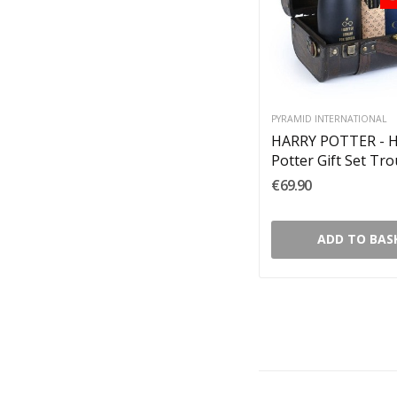
PYRAMID INTERNATIONAL
HARRY POTTER - H
Potter Gift Set Tro
Me
€69.90
ADD TO BAS