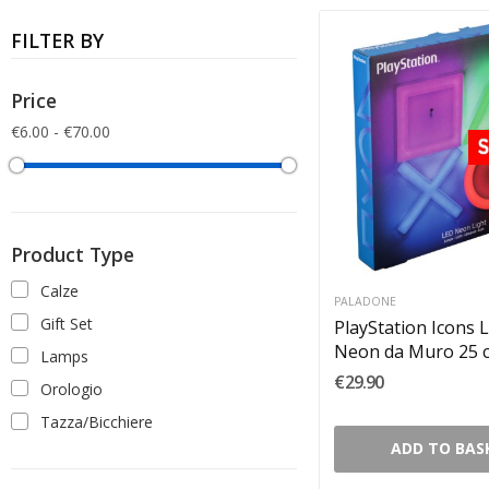
FILTER BY
Price
€6.00 - €70.00
Product Type
Calze
PALADONE
Gift Set
PlayStation Icons
Neon da Muro 25 
Lamps
€29.90
Orologio
Tazza/Bicchiere
ADD TO BAS