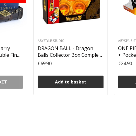
ABYSTYLE STUDIO
ABYSTYLE 
arry
DRAGON BALL - Dragon
ONE PIE
uble Finds
Balls Collector Box Complete
+ Pocke
Set 5,5 cm
€69.90
€24.90
KET
Add to basket