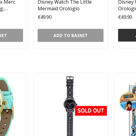
x Merc
Disney Watch The Little
Disney
g,
Mermaid Orologio
Orologi
€49.90
€49.90
KET
ADD TO BASKET