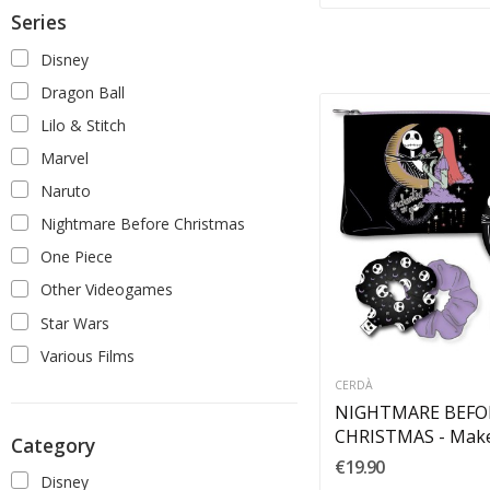
Series
Disney
Dragon Ball
Lilo & Stitch
Marvel
Naruto
Nightmare Before Christmas
One Piece
Other Videogames
Star Wars
Various Films
CERDÀ
NIGHTMARE BEFO
CHRISTMAS - Mak
Category
Jack & Sally
€19.90
Disney