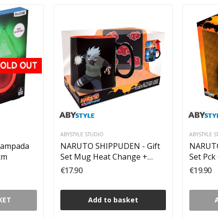
ABYSTYLE STUDIO
ABYSTYLE 
 Lampada
NARUTO SHIPPUDEN - Gift
NARUTO
cm
Set Mug Heat Change +
Set Pck
Coaster Akatsuki
Mug
€17.90
€19.90
KET
Add to basket