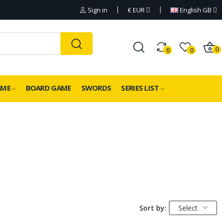
Sign in
€
EUR
English GB
0
0
0
AME
BOARD GAME
SWORDS
SERIES LIST
Sort by:
Select