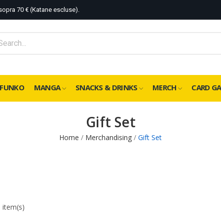
sopra 70 € (Katane escluse).
FUNKO
MANGA
SNACKS & DRINKS
MERCH
CARD G
Gift Set
Home
Merchandising
Gift Set
 item(s)