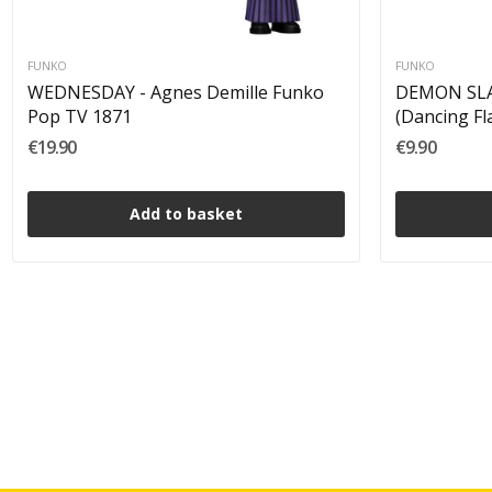
FUNKO
FUNKO
WEDNESDAY - Agnes Demille Funko
DEMON SLAY
Pop TV 1871
(Dancing Fl
€19.90
€9.90
Add to basket