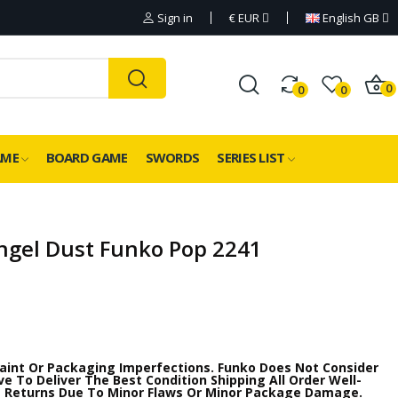
Sign in
€
EUR
English GB
0
0
0
AME
BOARD GAME
SWORDS
SERIES LIST
ngel Dust Funko Pop 2241
aint Or Packaging Imperfections. Funko Does Not Consider
e To Deliver The Best Condition Shipping All Order Well-
 Returns Due To Minor Flaws Or Minor Package Damage.