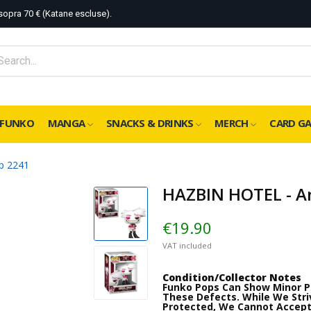
sopra 70 € (Katane escluse).
FUNKO
MANGA
SNACKS & DRINKS
MERCH
CARD G
p 2241
HAZBIN HOTEL - A
€19.90
VAT included
Condition/Collector Notes
Funko Pops Can Show Minor P
These Defects. While We Striv
Protected, We Cannot Accept