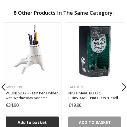
8 Other Products In The Same Category:
GRUPO ERIK
PALADONE
WEDNESDAY - Resin Pen Holder
NIGHTMARE BEFORE
with Wednesday Addams
CHIRSTMAS - Pint Glass "Deadly
Writing Set and Hand
Night Shade" 350 ML
€34.90
€19.90
Add to basket
ADD TO BASKET