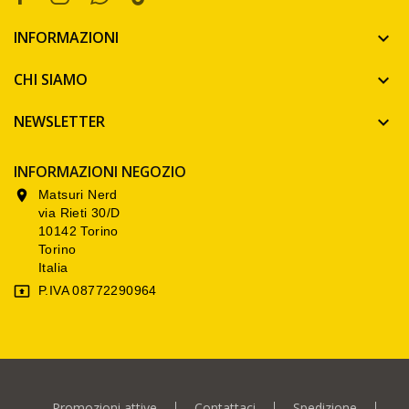
INFORMAZIONI

CHI SIAMO

NEWSLETTER

INFORMAZIONI NEGOZIO
Matsuri Nerd

via Rieti 30/D
10142 Torino
Torino
Italia
P.IVA 08772290964

Promozioni attive
Contattaci
Spedizione