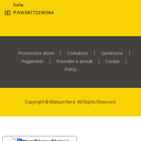
Italia
P.IVA 08772290964

Promozioni attive
Contattaci
Spedizione
Pagamenti
Preordini e annulli
Cookie
Policy
Copyright © Matsuri Nerd. All Rights Reserved.