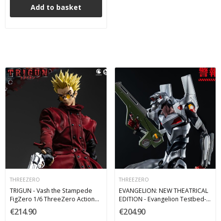
Add to basket
THREEZERO
THREEZERO
TRIGUN - Vash the Stampede
EVANGELION: NEW THEATRICAL
FigZero 1/6 ThreeZero Action
EDITION - Evangelion Testbed-
Figure 31 cm
04 Robo-Dou Action Figure 25
€214.90
€204.90
cm ThreeZero