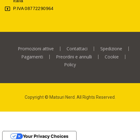
Italia
P.IVA 08772290964

Promozioni attive
Contattaci
Spedizione
Pagamenti
Preordini e annulli
Cookie
Policy
Copyright © Matsuri Nerd. All Rights Reserved.
Your Privacy Choices