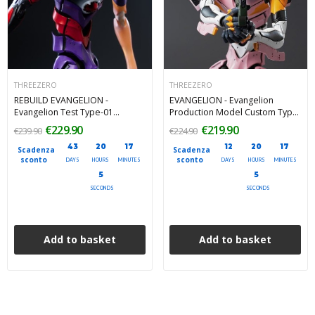
THREEZERO
THREEZERO
REBUILD EVANGELION -
EVANGELION - Evangelion
Evangelion Test Type-01
Production Model Custom Type-
Pseudo DMS Phase ThreeZero
08a (Evangelion New Theatrical
€229.90
€219.90
€239.90
€224.90
Robo-Dou Action Figure 25 cm
Edition) Robo-Dou Action Figure
43
20
17
12
20
17
25 cm
Scadenza
Scadenza
sconto
sconto
DAYS
HOURS
MINUTES
DAYS
HOURS
MINUTES
4
4
SECONDS
SECONDS
Add to basket
Add to basket