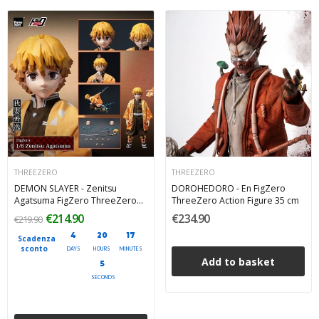
THREEZERO
THREEZERO
DEMON SLAYER - Zenitsu
DOROHEDORO - En FigZero
Agatsuma FigZero ThreeZero
ThreeZero Action Figure 35 cm
Action Figure 28 cm
€214.90
€234.90
€219.90
4
20
17
Scadenza
sconto
DAYS
HOURS
MINUTES
Add to basket
4
SECONDS