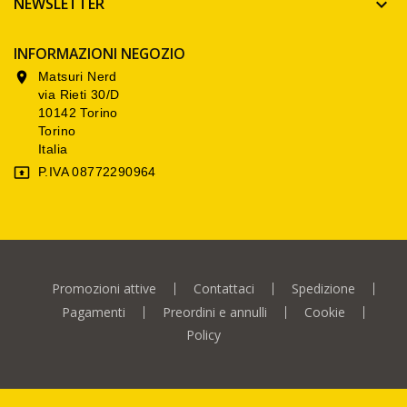
NEWSLETTER

INFORMAZIONI NEGOZIO
Matsuri Nerd

via Rieti 30/D
10142 Torino
Torino
Italia
P.IVA 08772290964

Promozioni attive
Contattaci
Spedizione
Pagamenti
Preordini e annulli
Cookie
Policy