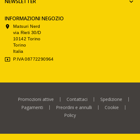
NEWSLETTER

INFORMAZIONI NEGOZIO
Matsuri Nerd

via Rieti 30/D
10142 Torino
Torino
Italia
P.IVA 08772290964

Promozioni attive
Contattaci
Spedizione
Pagamenti
Preordini e annulli
Cookie
Policy