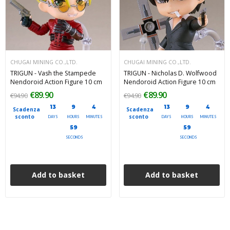
CHUGAI MINING CO.,LTD.
CHUGAI MINING CO.,LTD.
TRIGUN - Vash the Stampede
TRIGUN - Nicholas D. Wolfwood
Nendoroid Action Figure 10 cm
Nendoroid Action Figure 10 cm
€89.90
€89.90
€94.90
€94.90
13
9
4
13
9
4
Scadenza
Scadenza
sconto
sconto
DAYS
HOURS
MINUTES
DAYS
HOURS
MINUTES
59
59
SECONDS
SECONDS
Add to basket
Add to basket