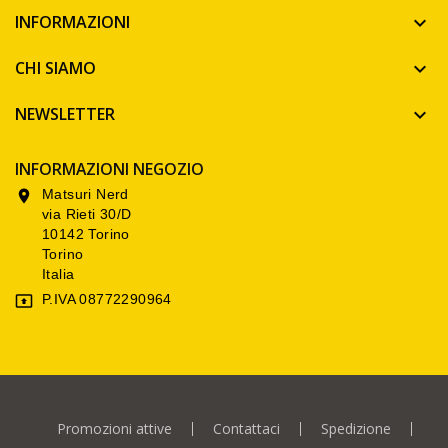
INFORMAZIONI

CHI SIAMO

NEWSLETTER

INFORMAZIONI NEGOZIO
Matsuri Nerd

via Rieti 30/D
10142 Torino
Torino
Italia
P.IVA 08772290964

Promozioni attive
Contattaci
Spedizione